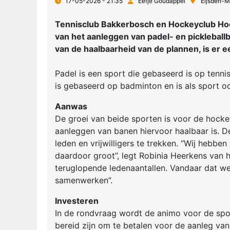
17-05-2026 - 21:35
Eefje Goudappel
Eijsden-M
Tennisclub Bakkerbosch en Hockeyclub Hoc
van het aanleggen van padel- en picklebal
van de haalbaarheid van de plannen, is er 
Padel is een sport die gebaseerd is op tennis 
is gebaseerd op badminton en is als sport o
Aanwas
De groei van beide sporten is voor de hocke
aanleggen van banen hiervoor haalbaar is. 
leden en vrijwilligers te trekken. “Wij hebbe
daardoor groot”, legt Robinia Heerkens van 
teruglopende ledenaantallen. Vandaar dat we
samenwerken”.
Investeren
In de rondvraag wordt de animo voor de spo
bereid zijn om te betalen voor de aanleg va