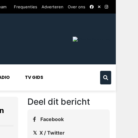
ream
Frequenties
Adverteren
Over ons
ADIO
TV GIDS
Deel dit bericht
en
Facebook
𝕏 X / Twitter