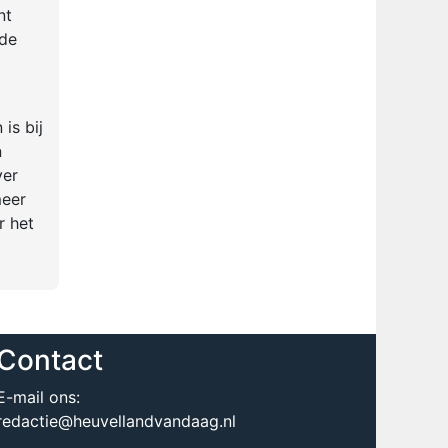
nt
ide
is bij
n
ver
meer
r het
Contact
E-mail ons:
redactie@heuvellandvandaag.nl