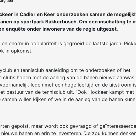
argraten
keer in Cadier en Keer onderzoeken samen de mogelijk
lbanen op sportpark Bakkerbosch. Om een inschatting te
een enquête onder inwoners van de regio uitgezet.
en enorm in populariteit is gegroeid de laatste jaren. Pickl
ok in opkomst.
yclub en tennisclub aanleiding om te onderzoeken of het
De clubs hopen met de aanleg van de banen nieuwe aanwas
n voornamelijk leden met een hoge leeftijd en de uitstroom i
het bestuur van de tennisclub uit. “Ook Hockeer kampt met
 samen willen kijken of we in de aanleg van de banen kun
rten gepolst, maar wordt ook gevraagd of geïnteresseerd
n nieuwe banen en erin te investeren. “Je zou kunnen denke