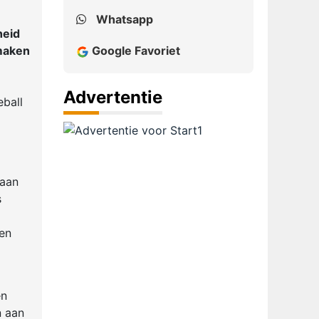
Whatsapp
heid
 maken
Google Favoriet
Advertentie
eball
 aan
s
nen
en
n aan