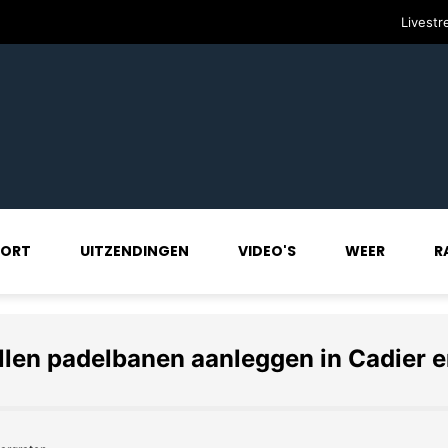
Livest
PORT
UITZENDINGEN
VIDEO'S
WEER
R
llen padelbanen aanleggen in Cadier 