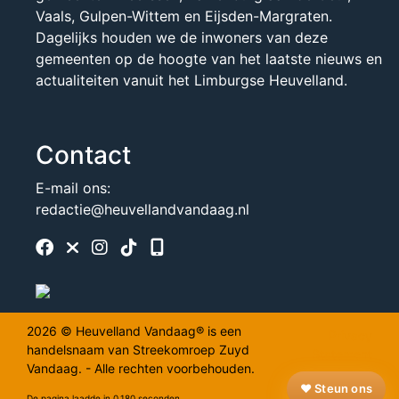
Vaals, Gulpen-Wittem en Eijsden-Margraten.
Dagelijks houden we de inwoners van deze
gemeenten op de hoogte van het laatste nieuws en
actualiteiten vanuit het Limburgse Heuvelland.
Contact
E-mail ons:
redactie@heuvellandvandaag.nl
2026 © Heuvelland Vandaag® is een
Privacy
handelsnaam van Streekomroep Zuyd
Statement
Vandaag. - Alle rechten voorbehouden.
Disclaimer
❤️ Steun ons
Klachten
De pagina laadde in 0.180 seconden.